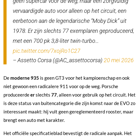
geen supercar voor de weg, maar een zorgvuldig
vervaardigde auto voor alleen op het circuit, een
eerbetoon aan de legendarische “Moby Dick” uit
1978. Er zijn slechts 77 exemplaren geproduceerd,
met een 700 pk 3,8-liter twin-turbo…
pic.twitter.com/7xojRo1C27
– Assetto Corsa (@AC_assettocorsa)
20 mei 2026
De
moderne 935
is geen GT3 voor het kampioenschap en ook
niet gewoon een radicalere 911 voor op de weg. Porsche
produceerde
er
slechts
77
, alleen voor gebruik op het circuit. Het
is deze status van buitencategorie die zijn komst naar de EVO zo
interessant maakt: hij vult geen gereglementeerd rooster, maar
brengt een auto met karakter.
Het officiële specificatieblad bevestigt de radicale aanpak. Het