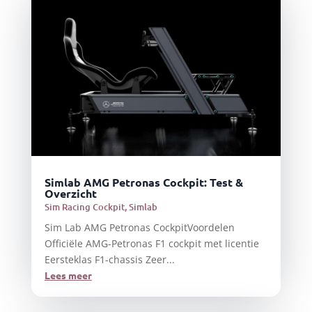
Simlab AMG Petronas Cockpit: Test &
Overzicht
Sim Racing Cockpit
,
Simlab
Sim Lab AMG Petronas CockpitVoordelen
Officiële AMG-Petronas F1 cockpit met licentie
Eersteklas F1-chassis Zeer...
Lees meer