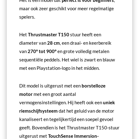
Het is een model dat
perfect is voor beginners
,
maar ook zeer geschikt voor meer regelmatige
spelers.
Het
Thrustmaster T150
stuur heeft een
diameter van
28 cm
, een draai- en keerbereik
van
270° tot 900°
en grote volledig metalen
sequentiële peddels. Het wiel is zwart en blauw
met een Playstation-logo in het midden.
Dit model is uitgerust met een
borstelloze
motor
met een groot aantal
vermogensinstellingen. Hij heeft ook een
uniek
riemschijfsysteem
dat het geluid van de motor
kanaliseert en tegelijkertijd een soepel gevoel
geeft. Bovendien is het Thrustmaster T150-stuur
uitgerust met
TouchSense Immersion-