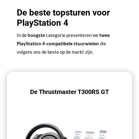
De beste topsturen voor
PlayStation 4
In de
hoogste
categorie presenteren we
twee
PlayStation 4-compatibele stuurwielen
die
volgens ons de beste op de markt zijn.
De Thrustmaster T300RS GT
Fanatec GT DD Pro
Het beste stuurwiel voor PS4 in 2026
ZIE DE BESTE PRIJS