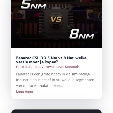
Fanatec CSL DD 5 Nm vs 8 Nm: welke
versie moet je kopen?
Fanatec
,
Fanatec vliegwielbasis
,
Koopgids
Fanatec is een grote naam in de sim-racing-
industrie en is actief in vrijwel alle segmenten
van de racesimulatie. Met...
Lees meer