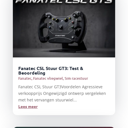
Fanatec CSL Stuur GT3: Test &
Beoordeling
Fanatec
,
Fanatec vliegwiel
,
Sim racestuur
Fanatec CSL Stuur GT3Voordelen Agressieve
verkoopprijs Ongewijzigd ontwerp vergeleken
met het vervangen stuurwiel...
Lees meer