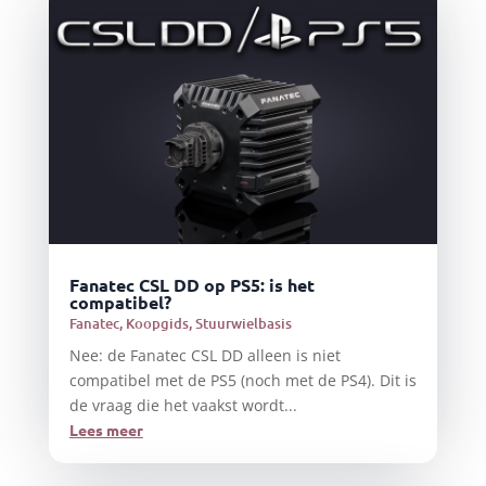
Fanatec CSL DD op PS5: is het
compatibel?
Fanatec
,
Koopgids
,
Stuurwielbasis
Nee: de Fanatec CSL DD alleen is niet
compatibel met de PS5 (noch met de PS4). Dit is
de vraag die het vaakst wordt...
Lees meer