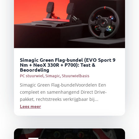
Simagic Green Flag-bundel (EVO Sport 9
Nm + NeoX 330R + P700): Test &
Beoordeling
PC stuurwiel
,
Simagic
,
Stuurwielbasis
Simagic Green Flag-bundelVoordelen Een
compleet en samenhangend Direct Drive-
pakket, rechtstreeks verkrijgbaar bij...
Lees meer