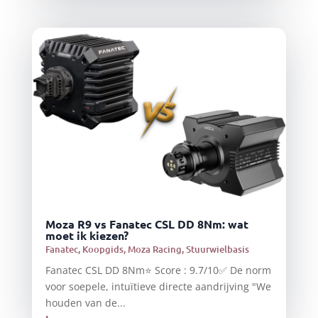
Moza R9 vs Fanatec CSL DD 8Nm: wat
moet ik kiezen?
Fanatec
,
Koopgids
,
Moza Racing
,
Stuurwielbasis
Fanatec CSL DD 8Nm⭐ Score : 9.7/10✅ De norm
voor soepele, intuïtieve directe aandrijving "We
houden van de...