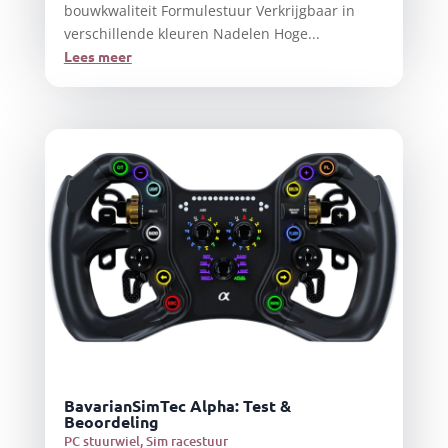
bouwkwaliteit Formulestuur Verkrijgbaar in
verschillende kleuren Nadelen Hoge...
Lees meer
BavarianSimTec Alpha: Test &
Beoordeling
PC stuurwiel
,
Sim racestuur