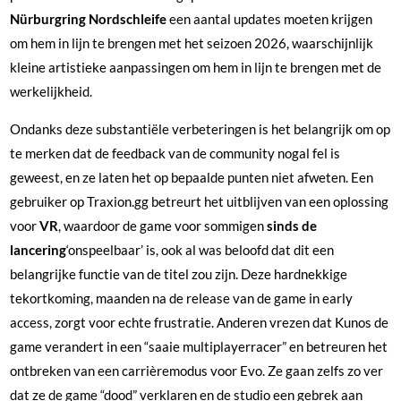
Nürburgring Nordschleife
een aantal updates moeten krijgen
om hem in lijn te brengen met het seizoen 2026, waarschijnlijk
kleine artistieke aanpassingen om hem in lijn te brengen met de
werkelijkheid.
Ondanks deze substantiële verbeteringen is het belangrijk om op
te merken dat de feedback van de community nogal fel is
geweest, en ze laten het op bepaalde punten niet afweten. Een
gebruiker op Traxion.gg betreurt het uitblijven van een oplossing
voor
VR
, waardoor de game voor sommigen
sinds de
lancering
‘onspeelbaar’ is, ook al was beloofd dat dit een
belangrijke functie van de titel zou zijn. Deze hardnekkige
tekortkoming, maanden na de release van de game in early
access, zorgt voor echte frustratie. Anderen vrezen dat Kunos de
game verandert in een “saaie multiplayerracer” en betreuren het
ontbreken van een carrièremodus voor Evo. Ze gaan zelfs zo ver
dat ze de game “dood” verklaren en de studio een gebrek aan