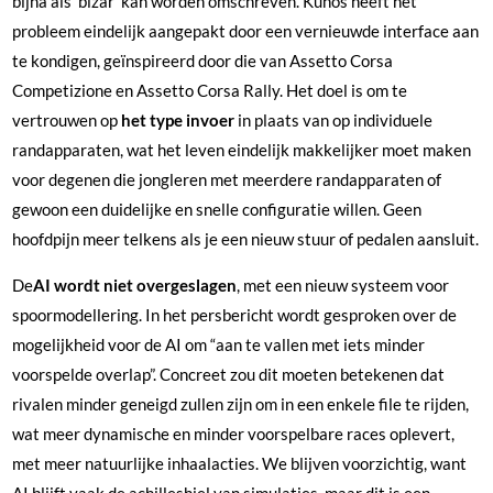
bijna als ‘bizar’ kan worden omschreven. Kunos heeft het
probleem eindelijk aangepakt door een vernieuwde interface aan
te kondigen, geïnspireerd door die van Assetto Corsa
Competizione en Assetto Corsa Rally. Het doel is om te
vertrouwen op
het type invoer
in plaats van op individuele
randapparaten, wat het leven eindelijk makkelijker moet maken
voor degenen die jongleren met meerdere randapparaten of
gewoon een duidelijke en snelle configuratie willen. Geen
hoofdpijn meer telkens als je een nieuw stuur of pedalen aansluit.
De
AI wordt niet overgeslagen
, met een nieuw systeem voor
spoormodellering. In het persbericht wordt gesproken over de
mogelijkheid voor de AI om “aan te vallen met iets minder
voorspelde overlap”. Concreet zou dit moeten betekenen dat
rivalen minder geneigd zullen zijn om in een enkele file te rijden,
wat meer dynamische en minder voorspelbare races oplevert,
met meer natuurlijke inhaalacties. We blijven voorzichtig, want
AI blijft vaak de achilleshiel van simulaties, maar dit is een