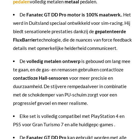
pedalen
volledig metalen
metaal
pedalen.
De
Fanatec GT DD Pro motor is 100% maatwerk.
. Het
werd in Duitsland speciaal ontwikkeld voor sim-racing. Hij
biedt sensationele prestaties dankzij de
gepatenteerde
FluxBarrier
technologie, die de nuances van force feedback
details met opmerkelijke helderheid communiceert.
De
volledig metalen ontwerp
is gebouwd om lang mee
te gaan, en de gas- en remassen gebruiken contactloze
contactloze Hall-sensoren
voor meer precisie en
duurzaamheid. De stijvere rempedaalveer in combinatie
met de schokdemper van PU-schuim zorgt voor een
progressief gevoel en meer realisme.
Elke set is volledig compatibel met
PlayStation 4 en
PS5
voor
Gran Turismo 7
en alle
huidige
pc-games
.
De
Fanatec GT DD Pro
kan gebruikt worden met alle