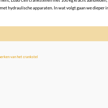
egment, Load Cell crankstellen met 100 kg kracht aanbieden,
 met hydraulische apparaten. In wat volgt gaan we dieper i
erken van het crankstel