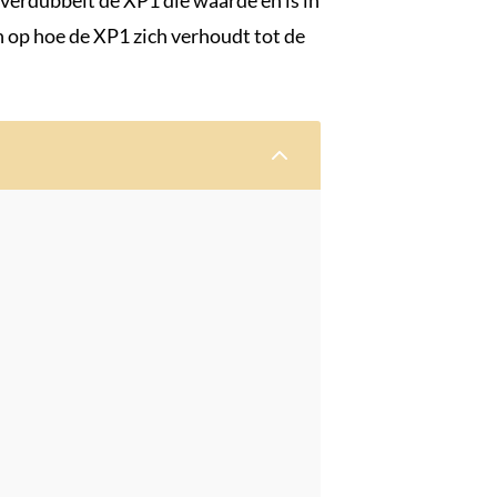
 verdubbelt de XP1 die waarde en is in
n op hoe de XP1 zich verhoudt tot de
2