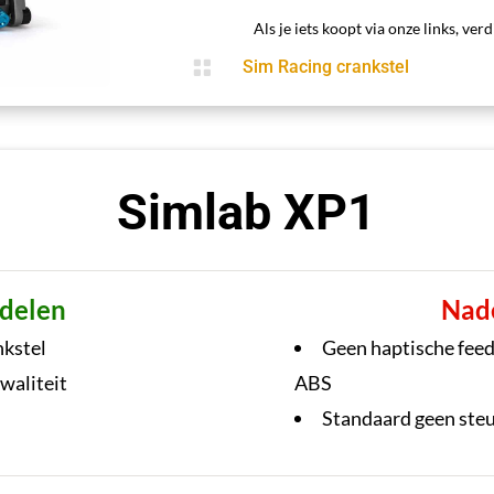
Als je iets koopt via onze links, ve

Sim Racing crankstel
Simlab XP1
delen
Nad
nkstel
Geen haptische feedb
waliteit
ABS
Standaard geen steu