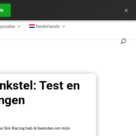
×
EN
e nodig om een goede start te maken?
gscodes
Nederlands
nkstel: Test en
ngen
an Sim Racing heb ik besloten om mijn