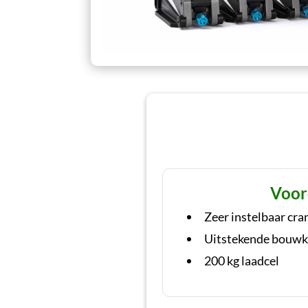
Voor
Zeer instelbaar cra
Uitstekende bouwk
200 kg laadcel