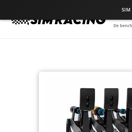
SIM
De bench
De bench