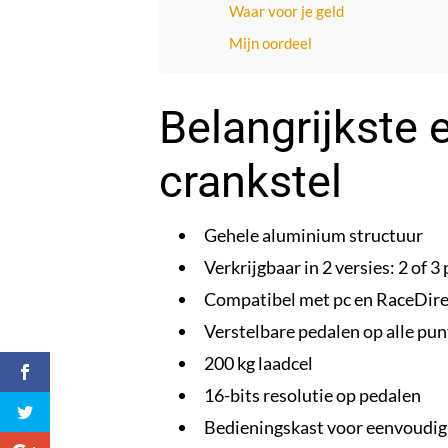
Waar voor je geld
Mijn oordeel
Belangrijkste
crankstel
Gehele aluminium structuur
Verkrijgbaar in 2 versies: 2 of 3
Compatibel met pc en RaceDire
Verstelbare pedalen op alle pu
200 kg laadcel
16-bits resolutie op pedalen
Bedieningskast voor eenvoudig 