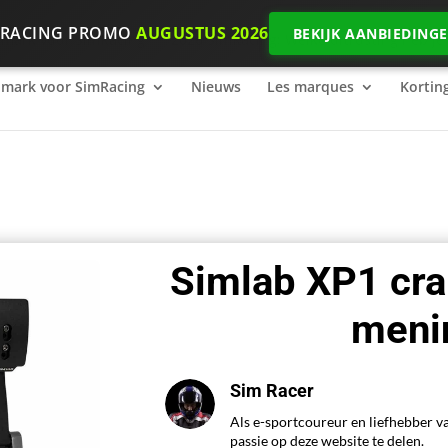
 RACING PROMO
AUGUSTUS 2026
BEKIJK AANBIEDING
mark voor SimRacing
2026 SimRacing: Welke uitrusting heb j
mark voor SimRacing
Nieuws
Les marques
Kortin
Simlab XP1 cra
meni
Sim Racer
Als e-sportcoureur en liefhebber v
passie op deze website te delen.